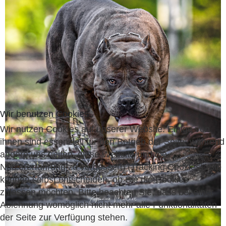
Wir benutzen Cookies
Wir nutzen Cookies auf unserer Website. Einige von
ihnen sind essenziell für den Betrieb der Seite, während
andere uns helfen, diese Website und die
Nutzererfahrung zu verbessern (Tracking Cookies). Sie
können selbst entscheiden, ob Sie die Cookies
zulassen möchten. Bitte beachten Sie, dass bei einer
Ablehnung womöglich nicht mehr alle Funktionalitäten
der Seite zur Verfügung stehen.