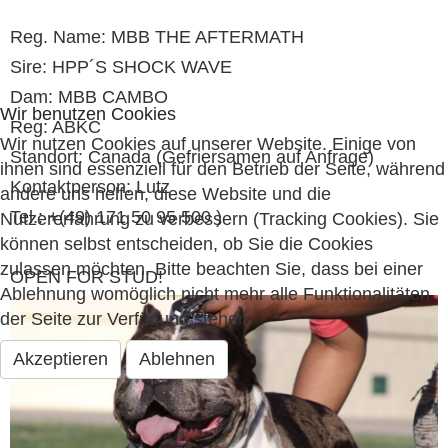
Reg. Name: MBB THE AFTERMATH
Sire: HPP´S SHOCK WAVE
Dam: MBB CAMBO
Wir benutzen Cookies
Reg: ABKC
Wir nutzen Cookies auf unserer Website. Einige von
Standort: Canada (Gefriersamen auf Anfrage)
ihnen sind essenziell für den Betrieb der Seite, während
Kontaktperson: Lutz
andere uns helfen, diese Website und die
Tel.: +(49) 171 50 95 500 )
Nutzererfahrung zu verbessern (Tracking Cookies). Sie
können selbst entscheiden, ob Sie die Cookies
zulassen möchten. Bitte beachten Sie, dass bei einer
OPEN FOR STUD!
Ablehnung womöglich nicht mehr alle Funktionalitäten
der Seite zur Verfügung stehen.
Akzeptieren
Ablehnen